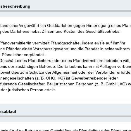
gsbeschreibung
fandleiher/in gewährt ein Gelddarlehen gegen Hinterlegung eines Pfan
g des Darlehens nebst Zinsen und Kosten des Geschäftsbetriebs.
fandvermittler/in vermittelt Pfandgeschäfte, indem er/sie auf ihm/ihr
ne Pfänder einen Vorschuss gewährt und die Pfänder in seinem/ihre
 Pfandleiher verpfändet.
eschäft eines Pfandleihers oder eines Pfandvermittlers betreiben will,
bnis der zuständigen Behörde. Die Erlaubnis kann mit Auflagen verbu
oweit dies zum Schutze der Allgemeinheit oder der Verpfänder erforderl
nengesellschaften (z. B. OHG, KG) ist Gewerbetreibender jeder
führende Gesellschafter. Bei juristischen Personen (z. B. GmbH, AG) w
der juristischen Person erteilt.
nsablauf
 bnis für d en Betrieb eines Geschäftes als Pfandleiher oder Pfandvermi