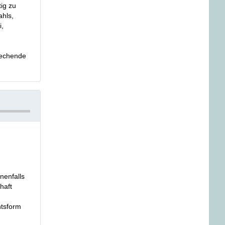
tig zu
ahls,
,
prechende
nenfalls
haft
htsform