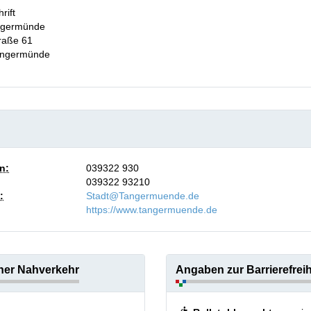
rift
ngermünde
raße 61
ngermünde
n:
039322 930
039322 93210
:
Stadt@Tangermuende.de
https://www.tangermuende.de
cher Nahverkehr
Angaben zur Barrierefreih