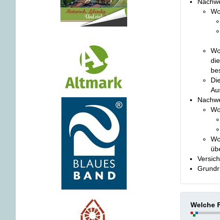
Nachwei
Wo
.
Wo
di
be
Di
Aus
Nachwei
Wo
Wo
übe
Versic
Grundr
Welche F