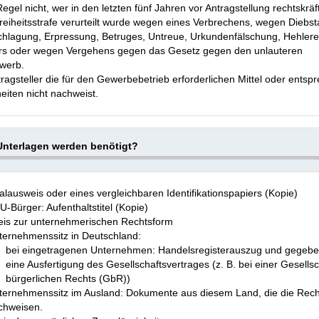
Regel nicht, wer in den letzten fünf Jahren vor Antragstellung rechtskräf
reiheitsstrafe verurteilt wurde wegen eines Verbrechens, wegen Diebst
chlagung, Erpressung, Betruges, Untreue, Urkundenfälschung, Hehlerei
s oder wegen Vergehens gegen das Gesetz gegen den unlauteren
werb.
ragsteller die für den Gewerbebetrieb erforderlichen Mittel oder ents
eiten nicht nachweist.
nterlagen werden benötigt?
lausweis oder eines vergleichbaren Identifikationspapiers (Kopie)
U-Bürger: Aufenthaltstitel (Kopie)
is zur unternehmerischen Rechtsform
ternehmenssitz in Deutschland:
bei eingetragenen Unternehmen: Handelsregisterauszug und gegebe
eine Ausfertigung des Gesellschaftsvertrages (z. B. bei einer Gesellsc
bürgerlichen Rechts (GbR))
ternehmenssitz im Ausland: Dokumente aus diesem Land, die die Rec
chweisen.