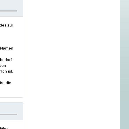
des zur
m Namen
 bedarf
nden
ich ist.
ird die
ttler