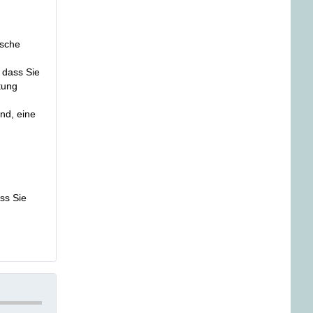
ische
 dass Sie
tung
nd, eine
ss Sie