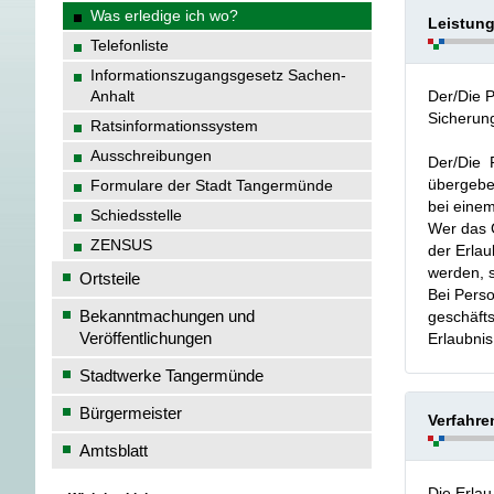
Was erledige ich wo?
Leistun
Telefonliste
Informationszugangsgesetz Sachen-
Anhalt
Der/Die P
Sicherun
Ratsinformationssystem
Ausschreibungen
Der/Die P
übergebe
Formulare der Stadt Tangermünde
bei einem
Schiedsstelle
Wer das G
ZENSUS
der Erlau
werden, s
Ortsteile
Bei Perso
Bekanntmachungen und
geschäfts
Veröffentlichungen
Erlaubnis 
Stadtwerke Tangermünde
Bürgermeister
Verfahre
Amtsblatt
Die Erlau