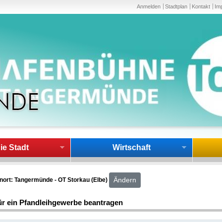
Anmelden
Stadtplan
Kontakt
Im
ie Stadt
Wirtschaft
Ändern
nort: Tangermünde - OT Storkau (Elbe)
ür ein Pfandleihgewerbe beantragen