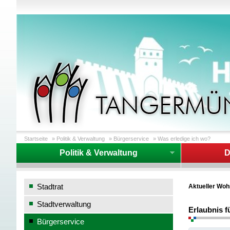
Startseite
»
Politik & Verwaltung
»
Bürgerservice
»
Was erledige ich wo?
Politik & Verwaltung
D
Stadtrat
Aktueller Woh
Stadtverwaltung
Erlaubnis f
Bürgerservice