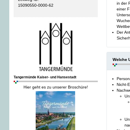
in der 
15090550-0000-62
einer F
Unters
Wucher
Wettbe
Der Ant
Sicherh
Welche U
Tangermünde Kaiser- und Hansestadt
Persona
Nicht-E
Hier geht es zu unserer Broschüre!
Nachwe
Un
Un
na