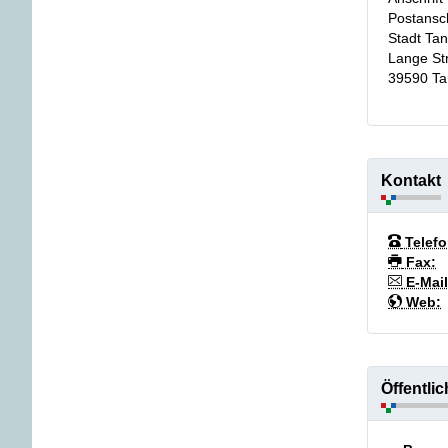
Postansch
Stadt Ta
Lange St
39590
Ta
Kontakt
Telefo
Fax:
E-Mail
Web:
Öffentli