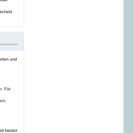
scheid.
eiten und
n. Für
ern.
it besitzt