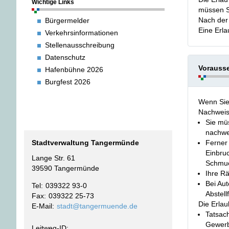
Wichtige Links
müssen S
Nach der 
Bürgermelder
Eine Erla
Verkehrsinformationen
Stellenausschreibung
Datenschutz
Vorauss
Hafenbühne 2026
Burgfest 2026
Wenn Sie 
Nachweis
Sie müs
nachwe
Ferner
Stadtverwaltung Tangermünde
Einbruc
Lange Str. 61
Schmuc
39590 Tangermünde
Ihre R
Bei Au
Tel
039322 93-0
Abstell
Fax
039322 25-73
Die Erlau
E-Mail
stadt@tangermuende.de
Tatsach
Gewerbe
Leitweg-ID: