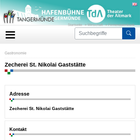
Startseite
»
Wirtschaft
»
Firmendatenbank
For
Gastronomie
Zecherei St. Nikolai Gaststätte
Adresse
Zecherei St. Nikolai Gaststätte
Kontakt