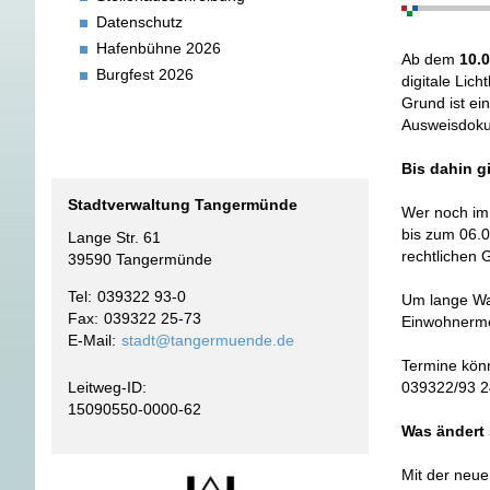
Datenschutz
Hafenbühne 2026
Ab dem
10.
Burgfest 2026
digitale Lic
Grund ist ei
Ausweisdoku
Bis dahin gi
Stadtverwaltung Tangermünde
Wer noch im 
bis zum 06.
Lange Str. 61
rechtlichen 
39590 Tangermünde
Tel
039322 93-0
Um lange War
Fax
039322 25-73
Einwohnerme
E-Mail
stadt@tangermuende.de
Termine kön
039322/93 24
Leitweg-ID:
15090550-0000-62
Was ändert 
Mit der neue