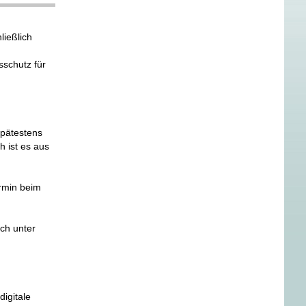
ießlich
sschutz für
spätestens
 ist es aus
ermin beim
ch unter
digitale