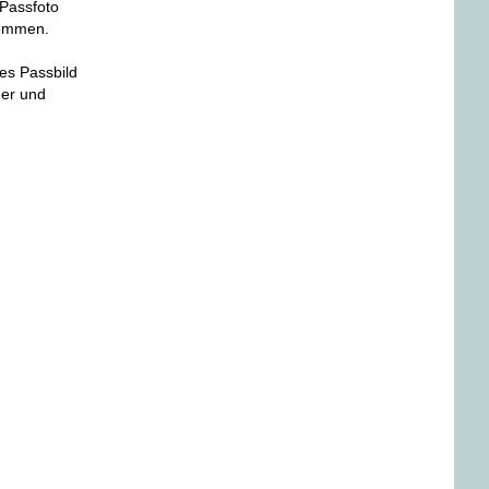
 Passfoto
nommen.
les Passbild
her und