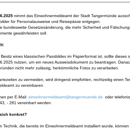
06.2025
nimmt das Einwohnermeldeamt der Stadt Tangermünde ausschl
htbilder für Personalausweise und Reisepässe entgegen.
ne bundesweite Gesetzesänderung, die mehr Sicherheit und Fälschung
mente gewährleisten soll.
lt:
Besitz eines klassischen Passbildes im Papierformat ist, sollte dieses 
06.2025 nutzen, um ein neues Ausweisdokument zu beantragen. Danach
Gründen nicht mehr zulässig, herkömmliche Fotos zu verarbeiten.
tezeiten zu vermeiden, wird dringend empfohlen, rechtzeitig einen T
ldeamt zu vereinbaren.
nen per E-Mail:
einwohnermeldeamt@tangermuende.de
oder telefonis
3, - 281 vereinbart werden.
sich konkret?
n Technik, die bereits im Einwohnermeldeamt installiert wurde, können 