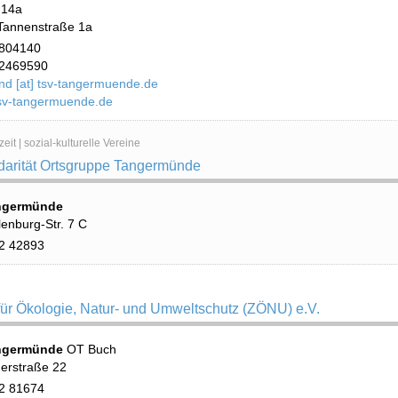
 14a
 Tannenstraße 1a
804140
2469590
nd [at] tsv-tangermuende.de
sv-tangermuende.de
eit | sozial-kulturelle Vereine
idarität Ortsgruppe Tangermünde
ngermünde
lenburg-Str. 7 C
2 42893
für Ökologie, Natur- und Umweltschutz (ZÖNU) e.V.
ngermünde
OT Buch
erstraße 22
2 81674