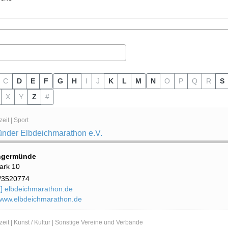
C
D
E
F
G
H
I
J
K
L
M
N
O
P
Q
R
S
X
Y
Z
#
eit | Sport
nder Elbdeichmarathon e.V.
ngermünde
ark 10
/3520774
at] elbdeichmarathon.de
/www.elbdeichmarathon.de
zeit | Kunst / Kultur | Sonstige Vereine und Verbände