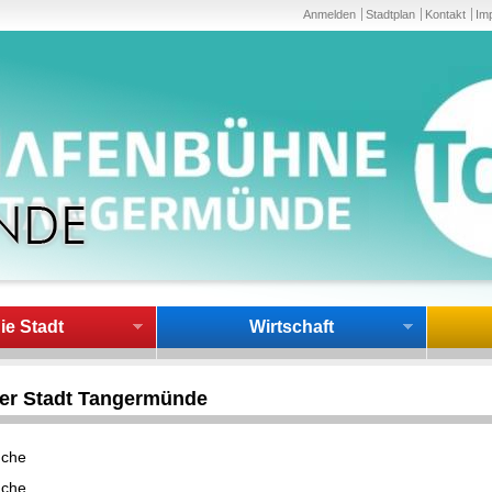
Anmelden
Stadtplan
Kontakt
Im
ie Stadt
Wirtschaft
der Stadt Tangermünde
uche
uche