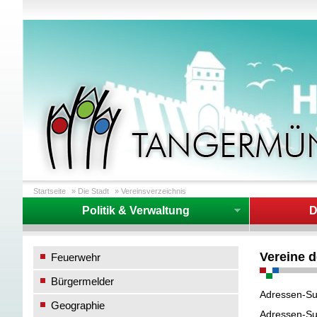
Startseite
»
Die Stadt
»
Vereinsverzeichnis
Politik & Verwaltung
D
Vereine 
Feuerwehr
Bürgermelder
Adressen-S
Geographie
Adressen-S