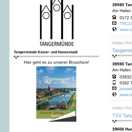
39590 Ta
Am Hafen
0172 
TRC190
www.t
Hobby / Frei
Tangermü
Tangermünde Kaiser- und Hansestadt
Hier geht es zu unserer Broschüre!
39590 Ta
Am Hafen
039322
0162 7
kontak
www.t
Hobby / Frei
TSV Tang
.
39606 Han