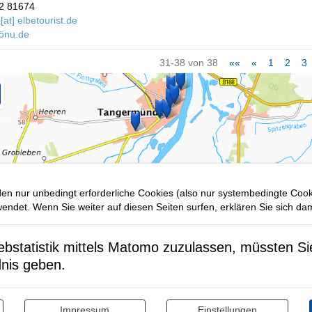
2 81674
[at] elbetourist.de
önu.de
31-38 von 38
««
«
1
2
3
en nur unbedingt erforderliche Cookies (also nur systembedingte Coo
ndet. Wenn Sie weiter auf diesen Seiten surfen, erklären Sie sich dam
statistik mittels Matomo zuzulassen, müssten Sie 
dnis geben.
Impressum
Einstellungen