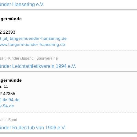
nder Hansering e.V.
ngermünde
2 22393
t [at] tangermuender-hansering.de
/www.tangermuender-hansering.de
zeit | Kinder /Jugend | Sportvereine
der Leichtathletikverein 1994 e.V.
ngermünde
. 11
2 42355
t] tlv-94.de
v-94.de
eit | Sport
nder Ruderclub von 1906 e.V.