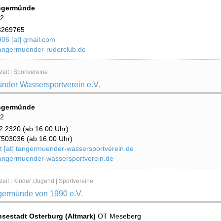
ngermünde
 2
3269765
6 [at] gmail.com
angermuender-ruderclub.de
zeit | Sportvereine
nder Wassersportverein e.V.
ngermünde
 2
 2320 (ab 16.00 Uhr)
503036 (ab 16.00 Uhr)
t [at] tangermuender-wassersportverein.de
angermuender-wassersportverein.de
zeit | Kinder /Jugend | Sportvereine
ermünde von 1990 e.V.
sestadt Osterburg (Altmark)
OT Meseberg