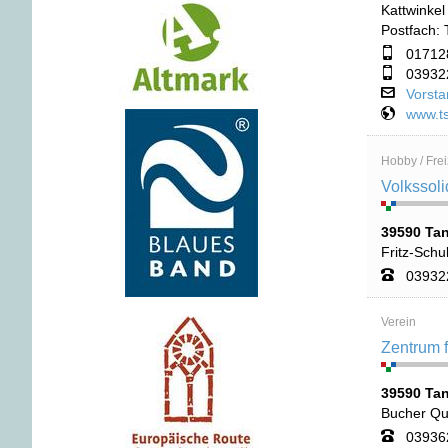
Kattwinkel
Postfach:
01712
03932
Vorsta
www.t
Hobby / Freiz
Volkssol
39590 Ta
Fritz-Schu
03932
Verein
Zentrum 
39590 Ta
Bucher Qu
03936