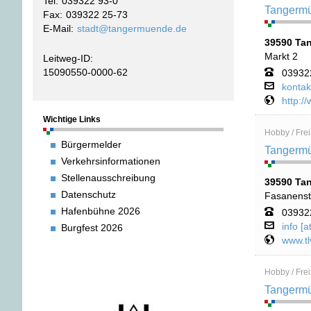
Tel
039322 93-0
Tangermü
Fax
039322 25-73
E-Mail
stadt@tangermuende.de
39590 Ta
Markt 2
Leitweg-ID:
15090550-0000-62
03932
kontak
http:/
Wichtige Links
Hobby / Frei
Bürgermelder
Tangermün
Verkehrsinformationen
Stellenausschreibung
39590 Ta
Datenschutz
Fasanenstr
Hafenbühne 2026
03932
info [a
Burgfest 2026
www.tl
Hobby / Freiz
Tangermü