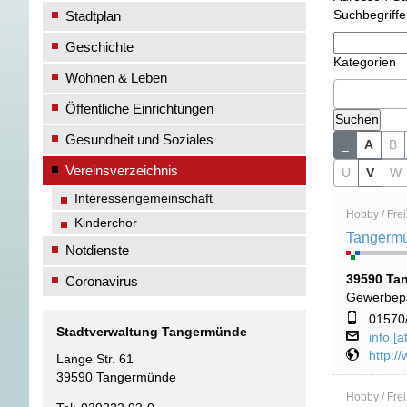
Stadtplan
Suchbegriffe
Geschichte
Kategorien
Wohnen & Leben
Öffentliche Einrichtungen
Gesundheit und Soziales
_
A
B
Vereinsverzeichnis
U
V
W
Interessengemeinschaft
Hobby / Freiz
Kinderchor
Tangermü
Notdienste
39590 Ta
Coronavirus
Gewerbep
01570
Stadtverwaltung Tangermünde
info [
http:/
Lange Str. 61
39590 Tangermünde
Hobby / Frei