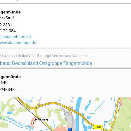
ngermünde
e-Str. 1
2 2331
2 72 384
at] shalomhaus.de
/www.shalomhaus.de
 Soziales / Selbsthilfe | Sonstige Vereine und Verbände
rband Deutschland Ortsgruppe Tangermünde
ngermünde
 14b
2/42342