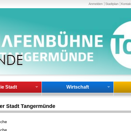
Anmelden
Stadtplan
Kontak
ie Stadt
Wirtschaft
der Stadt Tangermünde
uche
uche