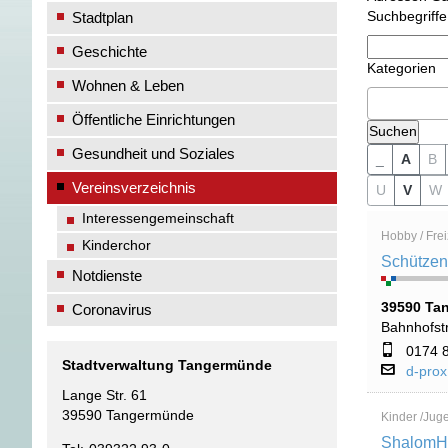
Stadtplan
Suchbegriffe
Geschichte
Kategorien
Wohnen & Leben
Öffentliche Einrichtungen
Gesundheit und Soziales
_
A
B
Vereinsverzeichnis
U
V
W
Interessengemeinschaft
Hobby / Freiz
Kinderchor
Schützen
Notdienste
39590 Ta
Coronavirus
Bahnhofst
0174 
Stadtverwaltung Tangermünde
d-prox
Lange Str. 61
39590 Tangermünde
Kinder /Jug
ShalomHa