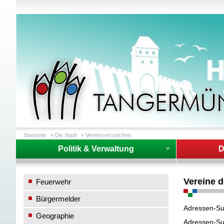
Startseite
»
Die Stadt
»
Vereinsverzeichnis
Politik & Verwaltung
D
Vereine 
Feuerwehr
Bürgermelder
Adressen-S
Geographie
Adressen-S