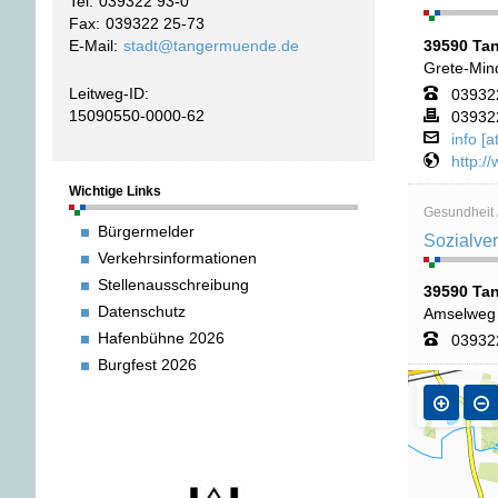
Tel
039322 93-0
Fax
039322 25-73
39590 Ta
E-Mail
stadt@tangermuende.de
Grete-Mind
Leitweg-ID:
03932
15090550-0000-62
03932
info [
http:/
Wichtige Links
Gesundheit /
Bürgermelder
Sozialve
Verkehrsinformationen
Stellenausschreibung
39590 Ta
Datenschutz
Amselweg
Hafenbühne 2026
03932
Burgfest 2026