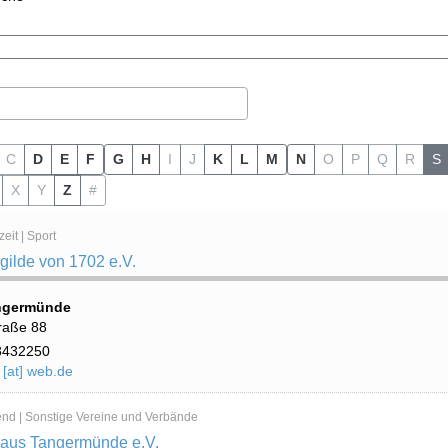
C
D
E
F
G
H
I
J
K
L
M
N
O
P
Q
R
S
X
Y
Z
#
eit | Sport
gilde von 1702 e.V.
ngermünde
raße 88
8432250
 [at] web.de
end | Sonstige Vereine und Verbände
us Tangermünde e.V.